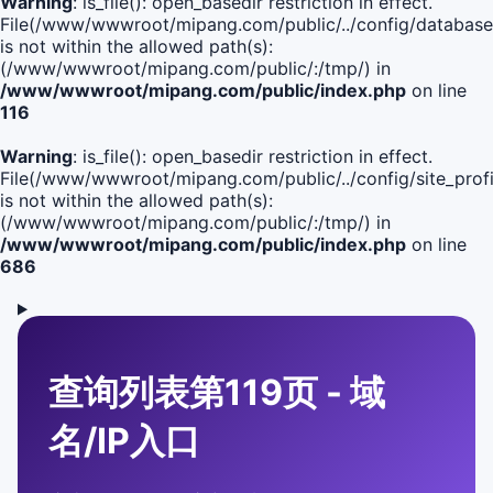
Warning
: is_file(): open_basedir restriction in effect.
File(/www/wwwroot/mipang.com/public/../config/database
is not within the allowed path(s):
(/www/wwwroot/mipang.com/public/:/tmp/) in
/www/wwwroot/mipang.com/public/index.php
on line
116
Warning
: is_file(): open_basedir restriction in effect.
File(/www/wwwroot/mipang.com/public/../config/site_profi
is not within the allowed path(s):
(/www/wwwroot/mipang.com/public/:/tmp/) in
/www/wwwroot/mipang.com/public/index.php
on line
686
查询列表第119页 - 域
名/IP入口