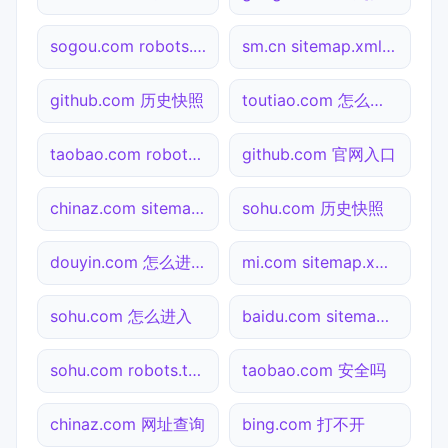
sogou.com robots.txt检测
sm.cn sitemap.xml检测
github.com 历史快照
toutiao.com 怎么进入
taobao.com robots.txt检测
github.com 官网入口
chinaz.com sitemap.xml检测
sohu.com 历史快照
douyin.com 怎么进入
mi.com sitemap.xml检测
sohu.com 怎么进入
baidu.com sitemap.xml检测
sohu.com robots.txt检测
taobao.com 安全吗
chinaz.com 网址查询
bing.com 打不开