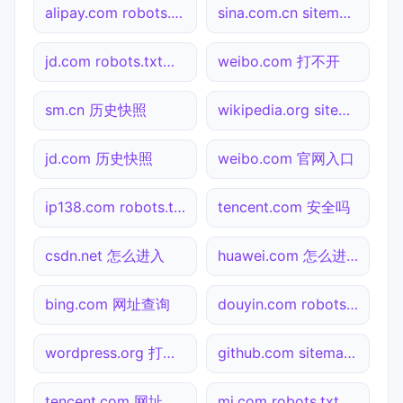
alipay.com robots.txt检测
sina.com.cn sitemap.xml检测
jd.com robots.txt检测
weibo.com 打不开
sm.cn 历史快照
wikipedia.org sitemap.xml检测
jd.com 历史快照
weibo.com 官网入口
ip138.com robots.txt检测
tencent.com 安全吗
csdn.net 怎么进入
huawei.com 怎么进入
bing.com 网址查询
douyin.com robots.txt检测
wordpress.org 打不开
github.com sitemap.xml检测
tencent.com 网址查询
mi.com robots.txt检测