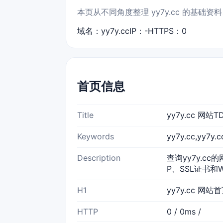
本页从不同角度整理 yy7y.cc 的基础
域名：yy7y.cc
IP：-
HTTPS：0
首页信息
Title
yy7y.cc 网
Keywords
yy7y.cc,yy7
Description
查询yy7y.cc
P、SSL证书和
H1
yy7y.cc 网站
HTTP
0 / 0ms /