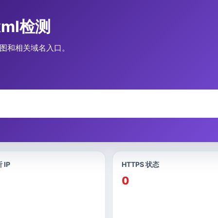
.xml检测
、站点地图和相关域名入口。
 IP
HTTPS 状态
0