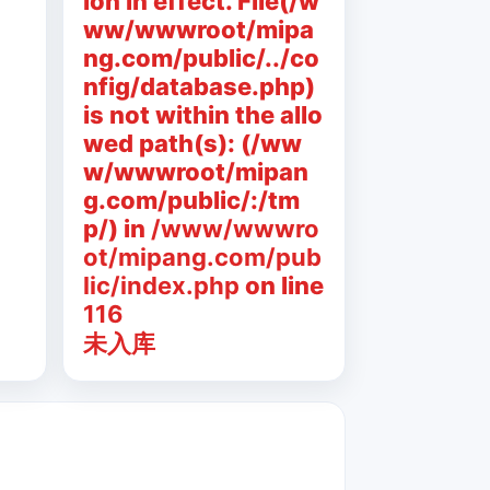
ion in effect. File(/w
ww/wwwroot/mipa
ng.com/public/../co
nfig/database.php)
is not within the allo
wed path(s): (/ww
w/wwwroot/mipan
g.com/public/:/tm
p/) in
/www/wwwro
ot/mipang.com/pub
lic/index.php
on line
116
未入库