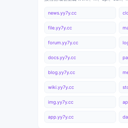
news.yy7y.cc
cl
file.yy7y.cc
ma
forum.yy7y.cc
lo
docs.yy7y.cc
pa
blog.yy7y.cc
me
wiki.yy7y.cc
st
img.yy7y.cc
ap
app.yy7y.cc
da